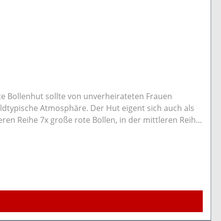
te Bollenhut sollte von unverheirateten Frauen
ldtypische Atmosphäre. Der Hut eigent sich auch als
ren Reihe 7x große rote Bollen, in der mittleren Reihe
t nicht Bestandteil der original Gutacher Tracht. Es