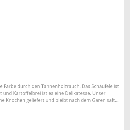
lbe Farbe durch den Tannenholzrauch. Das Schäufele ist
 und Kartoffelbrei ist es eine Delikatesse. Unser
e Knochen geliefert und bleibt nach dem Garen saftig
le schmeckt auch kalt mit Senf und Essiggürkchen und
häufele nur noch im siedenden Wasser für ca. 45
et. Einfach nach dem Erhitzen Beutel aufschneiden und
efriertruhe. Wir versenden vakuumiert im Kochbeutel .