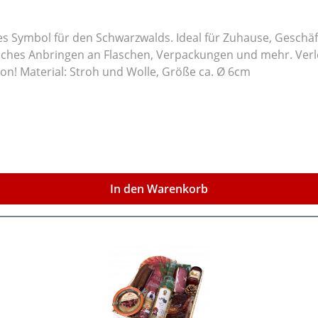
etes Symbol für den Schwarzwalds. Ideal für Zuhause, Gesch
 Verpackungen und mehr. Verleihen Sie mit diesem kleinen, detailreichen Bollenhut
Ihrer Umgebung einen Hauch von Schwarzwald-Tradition! Material: Stroh und Wolle, Größe ca. Ø 6cm
In den Warenkorb