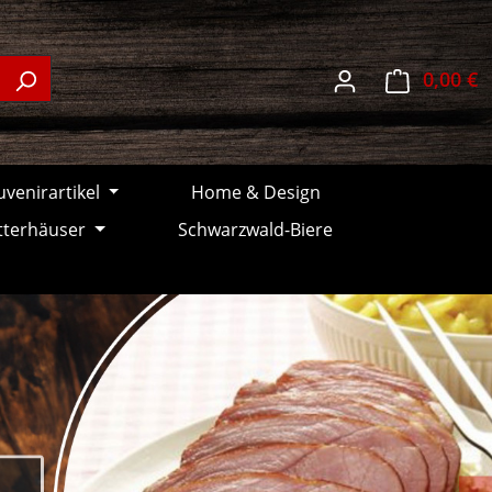
W
0,00 €
venirartikel
Home & Design
tterhäuser
Schwarzwald-Biere