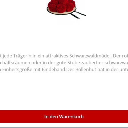
t jede Trägerin in ein attraktives Schwarzwaldmädel. Der ro
schäftsräumen oder in der gute Stube zaubert er schwarzwa
n Einheitsgröße mit Bindeband.Der Bollenhut hat in der unte
Gesamtzahl von 14 roten traditionellen Bollen. Dieser Hut is
und ein Gewicht von ca. 0,45kg. Wir liefern in Einheitsgröße mit Bindeband.
In den Warenkorb