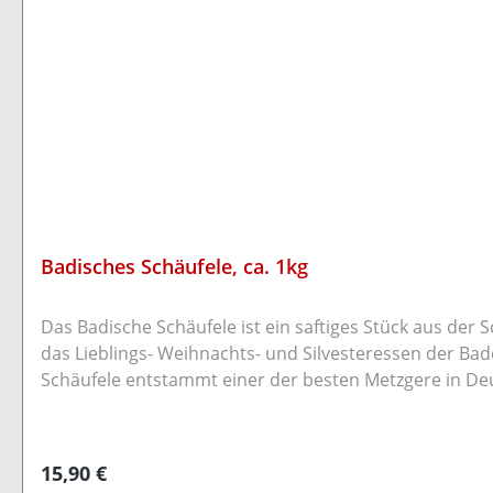
Badisches Schäufele, ca. 1kg
Das Badische Schäufele ist ein saftiges Stück aus der
das Lieblings- Weihnachts- und Silvesteressen der Baden
Schäufele entstammt einer der besten Metzgere in Deu
und zart. Einfache Zubereitung im Kochbeutel. Herrlic
einer guten Scheibe Brot. Das Schäufele ist bereits f
Minuten im Kochbeutel erhitzen. Dadurch erhält dieses
Regulärer Preis:
15,90 €
das fertige Schäufele entnehmen.Diese Größe reicht fü