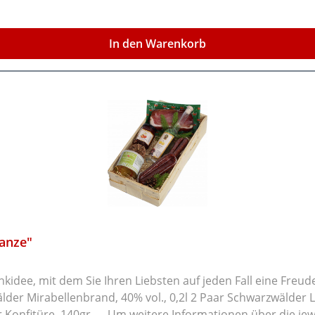
sstoff E250), Anioxidationsmittel E301, Geschschmacksverst
In den Warenkorb
* pro Portion Brennwert KJ / Fett
e:
anze"
nkidee, mit dem Sie Ihren Liebsten auf jeden Fall eine Fre