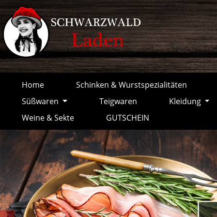
springen
Zur Hauptnavigation springen
Home
Schinken & Wurstspezialitäten
Süßwaren
Teigwaren
Kleidung
Weine & Sekte
GUTSCHEIN
Bildergalerie überspringen