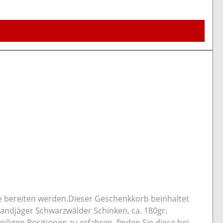
ärker E621, E627, und E631, Aromen, Verdickungsmittel
ude bereiten werden.Dieser Geschenkkorb beinhaltet