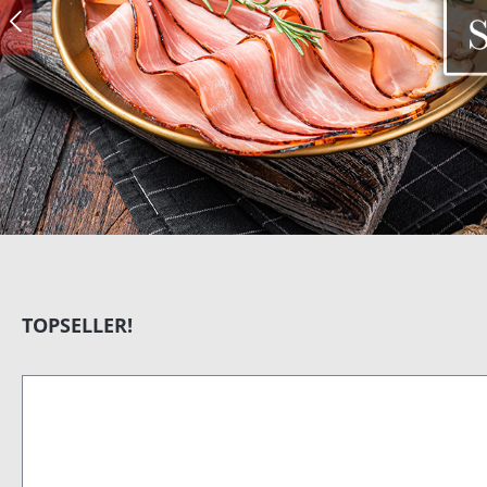
Produktgalerie überspringen
TOPSELLER!