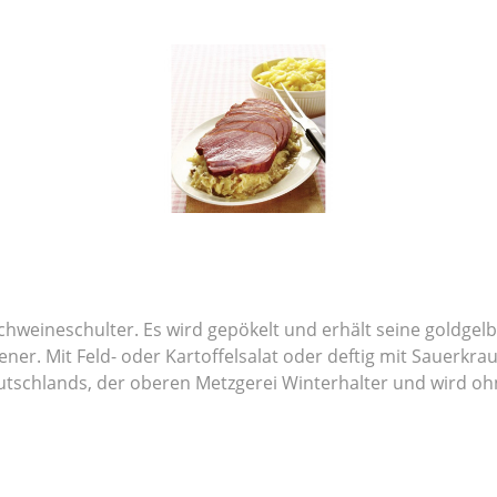
 Schweineschulter. Es wird gepökelt und erhält seine goldge
er. Mit Feld- oder Kartoffelsalat oder deftig mit Sauerkraut
tschlands, der oberen Metzgerei Winterhalter und wird ohn
h saftig. Vorgegart, Verbrauchsfertig nach ErhitzenSchäufe
ertig und schonend im Kochbeutel gegart. Sie müssen das Sc
 seine Saftigkeit und ist sehr bequem und schnell zubereit
r ca. 4 Personen. Es hält sich gut ein halbes Jahr in der G