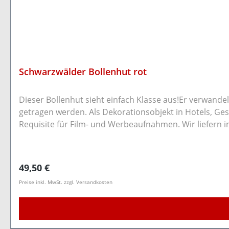
Schwarzwälder Bollenhut rot
Dieser Bollenhut sieht einfach Klasse aus!Er verwandel
getragen werden. Als Dekorationsobjekt in Hotels, Ge
Requisite für Film- und Werbeaufnahmen. Wir liefern i
hat es 6x Bollen und einen oben drauf. Dies macht ein 
handelt sich um eine hochwertige Replik. Maße: Der komplett Durschnitt des Bollenhuts mit Rand beträgt 34cm. Der Kopfumfang beträgt 55cm (Kopfdurchschnitt 19cm)
Regulärer Preis:
49,50 €
Preise inkl. MwSt. zzgl. Versandkosten