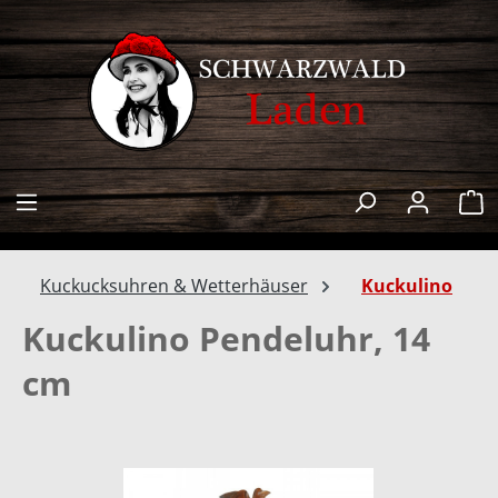
alt springen
W
Kuckucksuhren & Wetterhäuser
Kuckulino
Kuckulino Pendeluhr, 14
cm
Bildergalerie überspringen