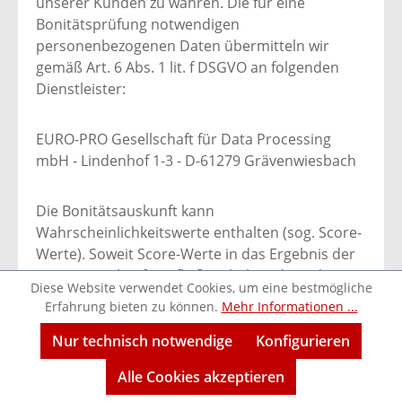
unserer Kunden zu wahren. Die für eine
Bonitätsprüfung notwendigen
personenbezogenen Daten übermitteln wir
gemäß Art. 6 Abs. 1 lit. f DSGVO an folgenden
Dienstleister:
EURO-PRO Gesellschaft für Data Processing
mbH - Lindenhof 1-3 - D-61279 Grävenwiesbach
Die Bonitätsauskunft kann
Wahrscheinlichkeitswerte enthalten (sog. Score-
Werte). Soweit Score-Werte in das Ergebnis der
Bonitätsauskunft einfließen, haben diese ihre
Diese Website verwendet Cookies, um eine bestmögliche
Grundlage in einem wissenschaftlich
Erfahrung bieten zu können.
Mehr Informationen ...
anerkannten mathematisch-statistischem
Verfahren. In die Berechnung der Score-Werte
Nur technisch notwendige
Konfigurieren
fließen unter anderem, aber nicht
Werkzeugleiste anzeigen
Alle Cookies akzeptieren
ausschließlich, Anschriftendaten ein. Das