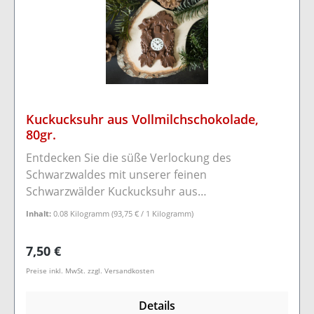
Kuckucksuhr aus Vollmilchschokolade,
80gr.
Entdecken Sie die süße Verlockung des
Schwarzwaldes mit unserer feinen
Schwarzwälder Kuckucksuhr aus
handgeschöpfter Vollmilchschokolade. Verpackt
Inhalt:
0.08 Kilogramm
(93,75 € / 1 Kilogramm)
in einem eleganten Geschenkkarton präsentiert
sich dieses Schokoladenkunstwerk mit einem
Regulärer Preis:
7,50 €
Gewicht von ca. 80 Gramm. Die Schokoladenuhr
Preise inkl. MwSt. zzgl. Versandkosten
wird von mehrfach ausgezeichneten Konditoren
im Schwarzwald hergestellt und sind eine ganz
Details
besondere Spezialität. Eine besondere süße