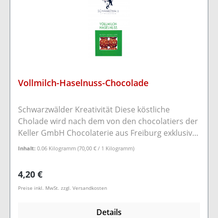
Verpackung: 60g Nährwerte per 100g: Energie
Fett - dav.ges.Fetts. Kohlenhydrate - davon
Zucker Eiweiß Salz 2350kj / 562 kcal 40g 23g 39g
36g 6g 0g
Vollmilch-Haselnuss-Chocolade
Schwarzwälder Kreativität Diese köstliche
Cholade wird nach dem von den chocolatiers der
Keller GmbH Chocolaterie aus Freiburg exklusiv
entwickelten "Frisch-Gegossen-Verfahren"
Inhalt:
0.06 Kilogramm
(70,00 € / 1 Kilogramm)
(gesetzl. eingetragenes Geschmacksmuster)
hergestellt. In dieser ganz speziellen und
Regulärer Preis:
4,20 €
neuartigen Form bieten unsere Chocoladen ein
Preise inkl. MwSt. zzgl. Versandkosten
ganz besonderes und intensives
Geschmackserlebnis. Bei hohen Temperaturen
Details
trägt der Käufer die Verantwortung über die