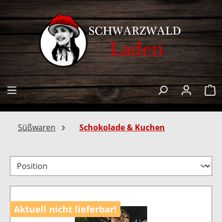
alt springen
W
Süßwaren
Schokolade & Kuchen
Aktuell nicht lieferbar!