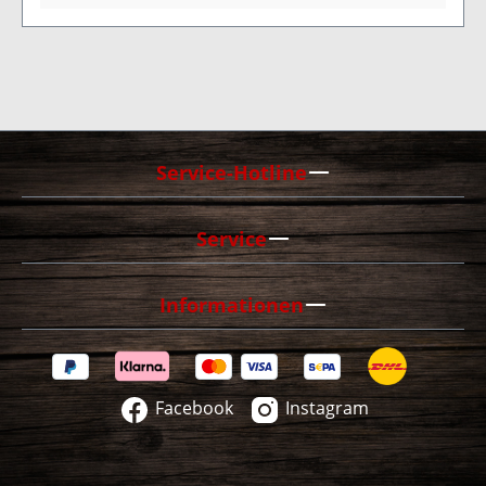
Schokolade, wenn diese geschmolzen ankommt.
Zutaten: Zucker, Kakaobutter, Vollmilchpulver,
Haselnüsse, geröstete haselnusskerne,
Glukosesirup, Elmulgator: Sojalecithin, Gewürze,
natürliches Vanillearoma, Spuren von Mandeln
und Gluten möglich. Kakao: 34% mindestens.
Service-Hotline
Kühl und trocken lagern (12-16°C). Verpackung:
60g Nährwerte per 100g: Energie Fett
dav.ges.Fetts. Kohlenhydrate Davon Zucker
Service
Eiweiß Salz 2539kj / 607 kcal 43g 20g 46g 43g 7g
0,17g
Informationen
Facebook
Instagram