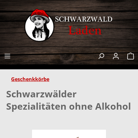
alt springen
W
Geschenkkörbe
Schwarzwälder
Spezialitäten ohne Alkohol
Bildergalerie überspringen