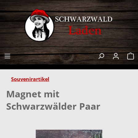
alt springen
W
Souvenirartikel
Magnet mit
Schwarzwälder Paar
Bildergalerie überspringen