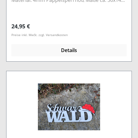
Material: 4mm Pappelsperrholz Maße ca. 30x14
cm Farbe: Anthrazit oder Weiß
Regulärer Preis:
24,95 €
Preise inkl. MwSt. zzgl. Versandkosten
Details