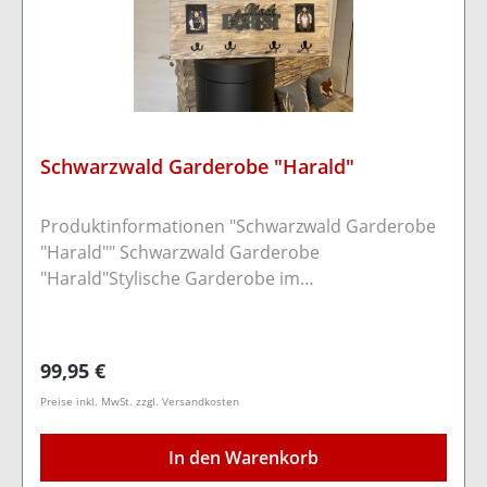
Schwarzwald Garderobe "Harald"
Produktinformationen "Schwarzwald Garderobe
"Harald"" Schwarzwald Garderobe
"Harald"Stylische Garderobe im
Schwarzwaldflair.Zusätzlich wurden die
bekannten original Postkarten von Sebastian
Wehrle angebracht, sowie ein toller Black Forest
Regulärer Preis:
99,95 €
Schriftzug.Durch zwei Befestigungen auf der
Preise inkl. MwSt. zzgl. Versandkosten
Rückseite kann die Garderobe mit Schrauben an
der Wand befestigt werden.Nur für Innenräume
In den Warenkorb
geeignetHolzart: KiefernholzFarbe: HellMaße: