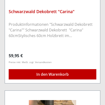
Schwarzwald Dekobrett "Carina"
Produktinformationen "Schwarzwald Dekobrett
"Carina"" Schwarzwald Dekobrett "Carina"
60cmStylisches 60cm Holzbrett im
Schwarzwaldflair.Es wurden die bekannten
original Postkarten von Sebastian Wehrle sowie
ein toller Schriftzug angebracht.Durch zwei
Regulärer Preis:
59,95 €
Bohrungen auf der Rückseite kann das Brett
Preise inkl. MwSt. zzgl. Versandkosten
bequem mit Schrauben/Nägeln an der Wand
befestigt werden.Nur für Innenräume
In den Warenkorb
geeignetHolzart: KiefernholzFarbe:
Schwarz/dunkel.Maße: Länge 60cm Breite
20cm Stärke 1,8cm