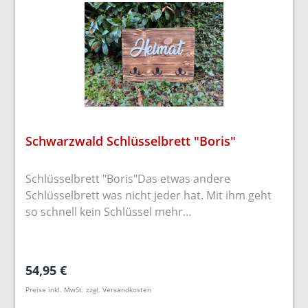
Schwarzwald Schlüsselbrett "Boris"
Schlüsselbrett "Boris"Das etwas andere
Schlüsselbrett was nicht jeder hat. Mit ihm geht
so schnell kein Schlüssel mehr
verloren.Dekoratives Schlüsselbrett aus
bearbeitetem Kiefernholz mit drei Doppel
Schlüsselhaken im Schwarzwaldstyle und einem
Regulärer Preis:
54,95 €
tollen Schriftzug aus HolzDurch zwei Bohrungen
Preise inkl. MwSt. zzgl. Versandkosten
auf der Rückseite kann das Brett bequem mit