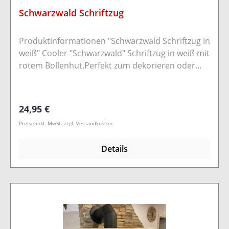
Schwarzwald Schriftzug
Produktinformationen "Schwarzwald Schriftzug in
weiß" Cooler "Schwarzwald" Schriftzug in weiß mit
rotem Bollenhut.Perfekt zum dekorieren oder
verschenken.Material: 4mm
PappelsperrholzMaße ca. 30x11 cmFarbe: Weiß /
Anthrazit
Regulärer Preis:
24,95 €
Preise inkl. MwSt. zzgl. Versandkosten
Details