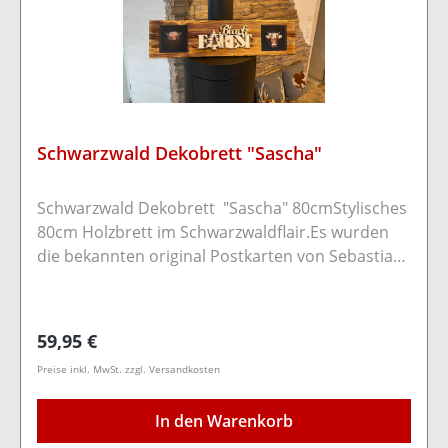
Schwarzwald Dekobrett "Sascha"
Schwarzwald Dekobrett "Sascha" 80cmStylisches
80cm Holzbrett im Schwarzwaldflair.Es wurden
die bekannten original Postkarten von Sebastian
Wehrle sowie ein toller Schriftzug (Welcome
Home in Haus Motiv) angebracht.Durch zwei
Bohrungen auf der Rückseite kann das Brett
Regulärer Preis:
59,95 €
bequem mit Schrauben/Nägeln an der Wand
Preise inkl. MwSt. zzgl. Versandkosten
befestigt werden.Nur für Innenräume
geeignetHolzart: KiefernholzFarbe:
In den Warenkorb
Schwarz/dunkel.Maße: Länge 80cm Breite