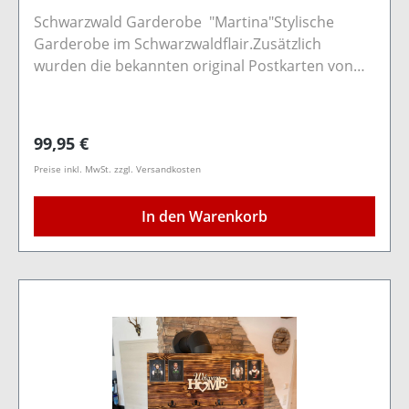
Schwarzwald Garderobe "Martina"Stylische
Garderobe im Schwarzwaldflair.Zusätzlich
wurden die bekannten original Postkarten von
Sebastian Wehrle angebracht, sowie ein toller
Black Forest Schriftzug.Durch zwei Befestigungen
auf der Rückseite kann die Garderobe mit
Regulärer Preis:
99,95 €
Schrauben an der Wand befestigt werden.Nur für
Preise inkl. MwSt. zzgl. Versandkosten
Innenräume geeignetHolzart: KiefernholzFarbe:
Schwarz/dunkelMaße: Länge 80cm Breite
In den Warenkorb
30cm Stärke 1,8cm