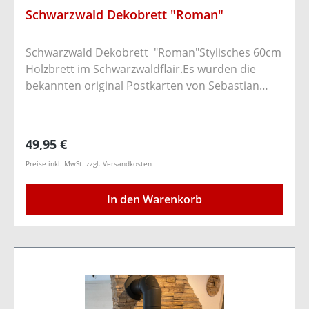
Schwarzwald Dekobrett "Roman"
Schwarzwald Dekobrett "Roman"Stylisches 60cm
Holzbrett im Schwarzwaldflair.Es wurden die
bekannten original Postkarten von Sebastian
Wehrle angebracht.Durch zwei Bohrungen auf
der Rückseite kann das Brett bequem mit
Schrauben/Nägeln an der Wand befestigt
Regulärer Preis:
49,95 €
werden.Nur für Innenräume geeignetHolzart:
Preise inkl. MwSt. zzgl. Versandkosten
KiefernholzFarbe: HellMaße: Länge 60cm
Breite 20cm Stärke 1,8cm
In den Warenkorb