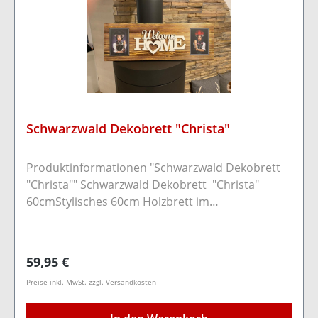
Schwarzwald Dekobrett "Christa"
Produktinformationen "Schwarzwald Dekobrett
"Christa"" Schwarzwald Dekobrett "Christa"
60cmStylisches 60cm Holzbrett im
Schwarzwaldflair.Es wurden die bekannten
original Postkarten von Sebastian Wehrle sowie
ein toller Schriftzug angebracht.Durch zwei
Regulärer Preis:
59,95 €
Bohrungen auf der Rückseite kann das Brett
Preise inkl. MwSt. zzgl. Versandkosten
bequem mit Schrauben/Nägeln an der Wand
befestigt werden.Nur für Innenräume