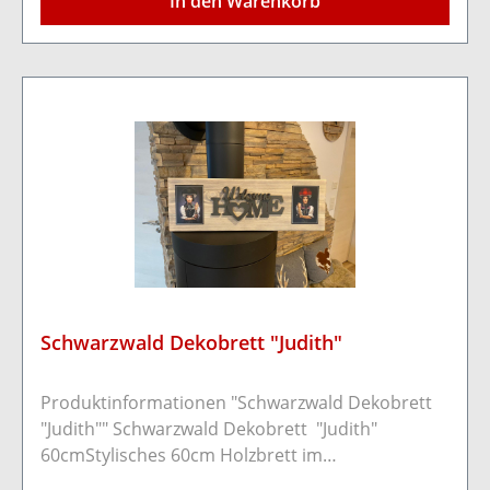
In den Warenkorb
geeignetHolzart: KiefernholzFarbe:
Schwarz/dunkel.Maße: Länge 60cm Breite
20cm Stärke 1,8cm
Schwarzwald Dekobrett "Judith"
Produktinformationen "Schwarzwald Dekobrett
"Judith"" Schwarzwald Dekobrett "Judith"
60cmStylisches 60cm Holzbrett im
Schwarzwaldflair.Es wurden die bekannten