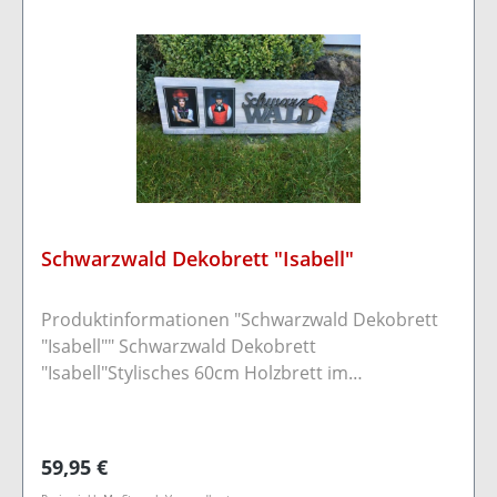
Schwarzwald Dekobrett "Isabell"
Produktinformationen "Schwarzwald Dekobrett
"Isabell"" Schwarzwald Dekobrett
"Isabell"Stylisches 60cm Holzbrett im
Schwarzwaldflair.Es wurden die bekannten
original Postkarten von Sebastian Wehrle sowie
ein cooler Schwarzwald Schriftzug
Regulärer Preis:
59,95 €
angebracht.Durch zwei Bohrungen auf der