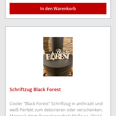
Bohrungen auf der Rückseite kann das Brett
In den Warenkorb
bequem mit Schrauben/Nägeln an der Wand
befestigt werden.Farbe: Vintage weiß.Maße:
Länge 40cm Breite 30cm Stärke
1,5cm
Schriftzug Black Forest
Cooler "Black Forest" Schriftzug in anthrazit und
weiß Perfekt zum dekorieren oder verschenken.