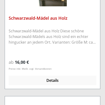
Schwarzwald-Mädel aus Holz
Schwarzwald-Mädel aus Holz Diese schöne
Schwarzwald-Mädels aus Holz sind ein echter
hingucker an jedem Ort. Varianten: Größe M: ca.
22cm / B ca. 5cm T ca. 3,5cm H ca. 22cm Größe
L: ca. 35cm / B ca. 6,5cm T ca. 5,5cm H ca. 35cm
Größe XL: ca. 45cm / B ca. 10cm T ca. 7,5cm H ca.
Regulärer Preis:
ab
16,00 €
45cm Da das Holz ein Naturprodukt ist und von
Preise inkl. MwSt. zzgl. Versandkosten
Hand gebrannt wird, kann das Aussehen vom
Bild abweichen!
Details