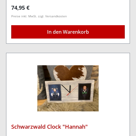
Löcher auf der Rückseite kann die Clock an der
Regulärer Preis:
74,95 €
Wand befestigt werden. Nur für Innenräume
Preise inkl. MwSt. zzgl. Versandkosten
geeignet Holzart: Kiefernholz Farbe: Hell Maße:
Höhe 20cm Breite 40cm Stärke 1,8cm
In den Warenkorb
Schwarzwald Clock "Hannah"