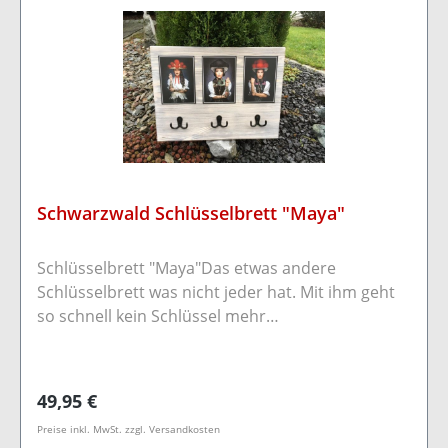
Schwarzwald Schlüsselbrett "Maya"
Schlüsselbrett "Maya"Das etwas andere
Schlüsselbrett was nicht jeder hat. Mit ihm geht
so schnell kein Schlüssel mehr
verloren.Dekoratives Schlüsselbrett aus
bearbeitetem Kiefernholz mit drei Doppel
Schlüsselhaken im Schwarzwaldstyle.Zusätzlich
Regulärer Preis:
49,95 €
wurden die bekannten original Postkarten von
Preise inkl. MwSt. zzgl. Versandkosten
Sebastian Wehrle angebracht.Durch zwei