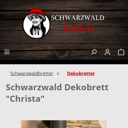
alt springen
W
Schwarzwaldbretter
Dekobretter
Schwarzwald Dekobrett
"Christa"
Bildergalerie überspringen