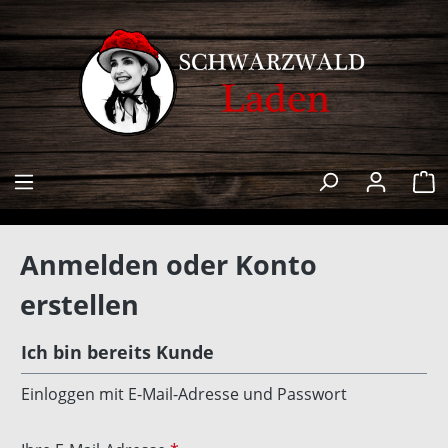
alt springen
W
Anmelden oder Konto
erstellen
Ich bin bereits Kunde
Einloggen mit E-Mail-Adresse und Passwort