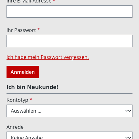
Ihre E-Mail-Adresse
*
Ihr Passwort
*
Ich habe mein Passwort vergessen.
Anmelden
Ich bin Neukunde!
Persönliche Informationen
Kontotyp
*
Anrede