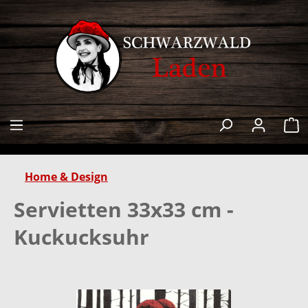
alt springen
W
Home & Design
Servietten 33x33 cm -
Kuckucksuhr
Bildergalerie überspringen