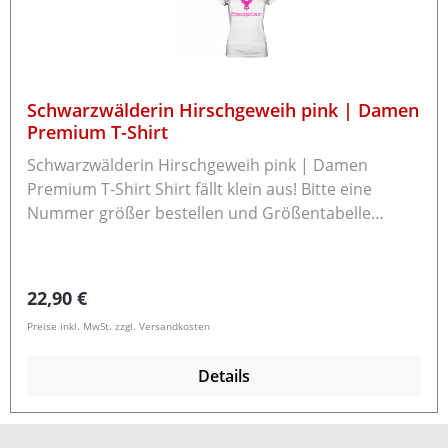
Schwarzwälderin Hirschgeweih pink | Damen
Premium T-Shirt
Schwarzwälderin Hirschgeweih pink | Damen
Premium T-Shirt Shirt fällt klein aus! Bitte eine
Nummer größer bestellen und Größentabelle
beachten! Kurzarm T-Shirt mit Rundhalsausschnitt
Leichte taillierte Passform 100% ringgesponnene
Baumwolle Grammatur: 185 g/m² Rückgabe /
Regulärer Preis:
22,90 €
Umtausch Die Ware können Sie innerhalb von 14
Preise inkl. MwSt. zzgl. Versandkosten
Tagen an uns zurücksenden.Bitte beachten Sie, dass
bereits gewaschene Textilien nicht zurücknehmen
Details
können.Schreiben Sie uns bitte vor der
Rücksendung eine E-Mail an info@schwarzwald-
laden.de mit dem Rücksendegrund und ob Sie einen