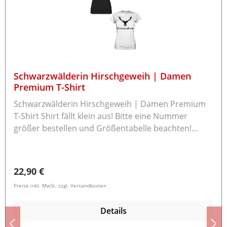
eine Rückzahlung möchten.
Schwarzwälderin Hirschgeweih | Damen
Premium T-Shirt
Schwarzwälderin Hirschgeweih | Damen Premium
T-Shirt Shirt fällt klein aus! Bitte eine Nummer
größer bestellen und Größentabelle beachten!
Kurzarm T-Shirt mit Rundhalsausschnitt
Leichte taillierte Passform 100% Bio-Baumwolle
Grammatur: 185 g/m² Rückgabe / Umtausch Die
Regulärer Preis:
22,90 €
Ware können Sie innerhalb von 14 Tagen an uns
Preise inkl. MwSt. zzgl. Versandkosten
zurücksenden.Bitte beachten Sie, dass bereits
gewaschene Textilien nicht zurücknehmen
Details
können.Schreiben Sie uns bitte vor der
Rücksendung eine E-Mail an info@schwarzwald-