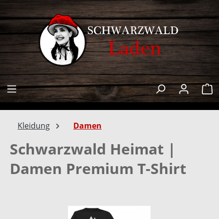
alt springen
W
Kleidung
Damen
Schwarzwald Heimat |
Damen Premium T-Shirt
Bildergalerie überspringen