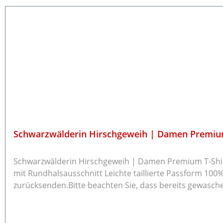
Schwarzwälderin Hirschgeweih | Damen Premium
Schwarzwälderin Hirschgeweih | Damen Premium T-Shirt Shirt 
mit Rundhalsausschnitt Leichte taillierte Passform 100% Bio-Baumwolle Grammatur: 185 g/m² Rückgabe / Umtausch Die Ware könn
zurücksenden.Bitte beachten Sie, dass bereits gewasch
info@schwarzwald-laden.de mit dem Rücksendegrund u