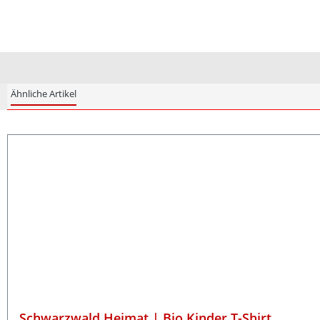
Ähnliche Artikel
Produktgalerie überspringen
Schwarzwald Heimat | Bio Kinder T-Shirt