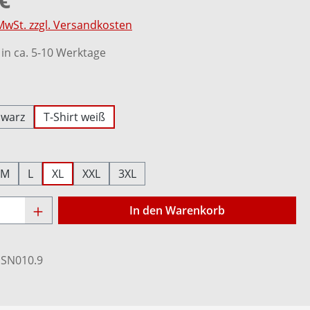
 MwSt. zzgl. Versandkosten
in ca. 5-10 Werktage
ählen
hwarz
T-Shirt weiß
ählen
M
L
XL
XXL
3XL
Anzahl: Gib den gewünschten Wert ein o
In den Warenkorb
:
SN010.9