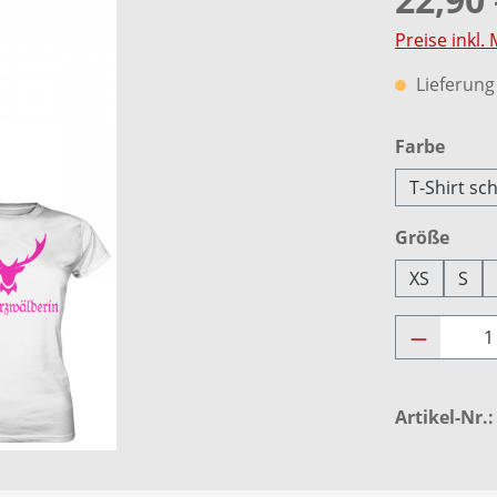
Preise inkl.
Lieferung 
ausw
Farbe
T-Shirt sc
ausw
Größe
XS
S
Produkt 
Artikel-Nr.