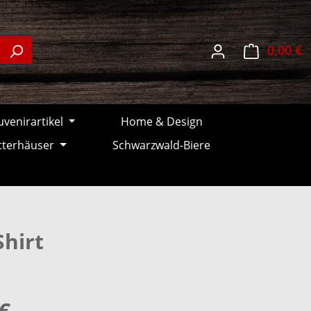
W
0,00 €
venirartikel
Home & Design
tterhäuser
Schwarzwald-Biere
hirt
€