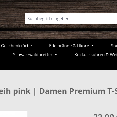
Geschenkkörbe
Edelbrände & Liköre
Sou
Schwarzwaldbretter
Kuckucksuhren & We
eih pink | Damen Premium T-S
22,90 