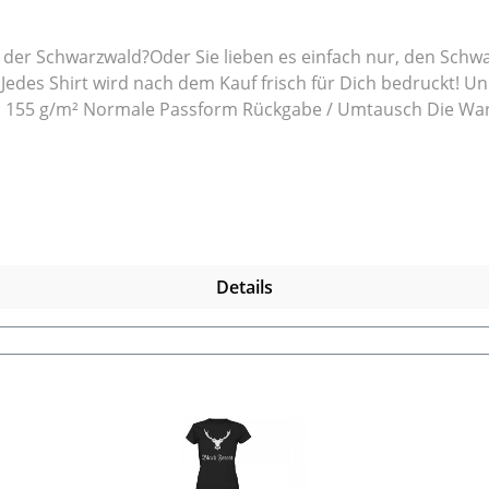
t der Schwarzwald?Oder Sie lieben es einfach nur, den Schw
%
 Die Ware können Sie innerhalb von 14 Tagen an uns
ene Textilien nicht zurücknehmen können.Schreiben Sie uns 
und ob Sie einen Umtausch oder eine Rückzahlung möcht
Details