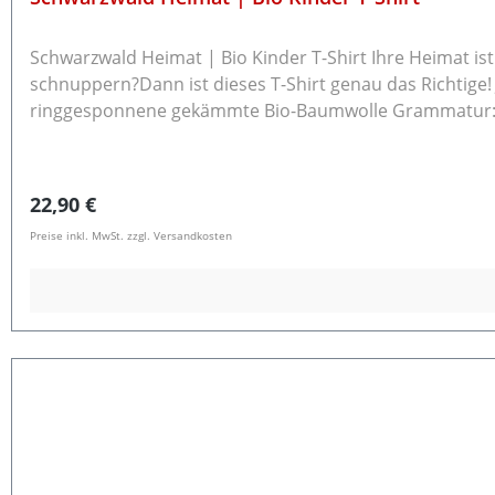
Schwarzwald Heimat | Bio Kinder T-Shirt Ihre Heimat is
schnuppern?Dann ist dieses T-Shirt genau das Richtige! Jedes Shirt wird nach dem Kauf frisch für Dich bedruckt! Unisex Kinder T-Shirt mit Rundhalsausschnitt 100 
ringgesponnene gekämmte Bio-Baumwolle Grammatur: 155 g/m² Normale Passform Rückgabe / Umtausch
zurücksenden.Bitte beachten Sie, dass bereits gewasch
info@schwarzwald-laden.de mit dem Rücksendegrund 
Regulärer Preis:
22,90 €
Preise inkl. MwSt. zzgl. Versandkosten