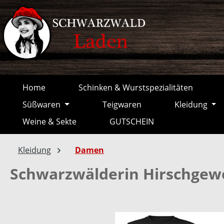
springen
Zur Hauptnavigation springen
Home
Schinken & Wurstspezialitäten
Süßwaren
Teigwaren
Kleidung
Weine & Sekte
GUTSCHEIN
Kleidung
Damen
Schwarzwälderin Hirschgew
Bildergalerie überspringen