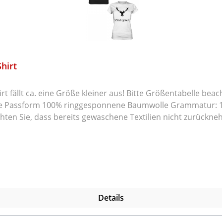
hirt
% ringgesponnene Baumwolle Grammatur: 185 g/m² Rückgabe / Umtausch Die Ware
hten Sie, dass bereits gewaschene Textilien nicht zurückne
de mit dem Rücksendegrund und ob Sie einen Umtausch o
Details