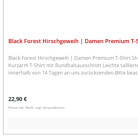
Black Forest Hirschgeweih | Damen Premium T-S
Black Forest Hirschgeweih | Damen Premium T-Shirt Shirt fällt ca. eine Größe kleiner aus! Bitte Größentabelle beachten und im Zweifel eine Größe größer bestellen.
Kurzarm T-Shirt mit Rundhalsausschnitt Leichte taillierte Passform 100
innerhalb von 14 Tagen an uns zurücksenden.Bitte beac
Rücksendung eine E-Mail an info@schwarzwald-laden.
Regulärer Preis:
22,90 €
Preise inkl. MwSt. zzgl. Versandkosten