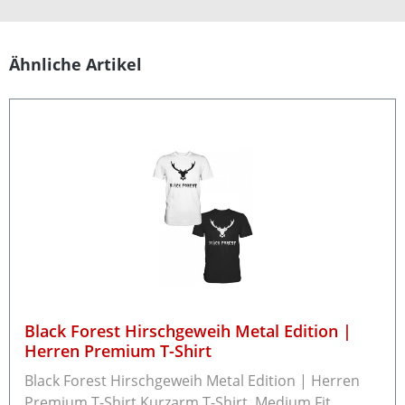
Produktgalerie überspringen
Ähnliche Artikel
Black Forest Hirschgeweih Metal Edition |
Herren Premium T-Shirt
Black Forest Hirschgeweih Metal Edition | Herren
Premium T-Shirt Kurzarm T-Shirt, Medium Fit