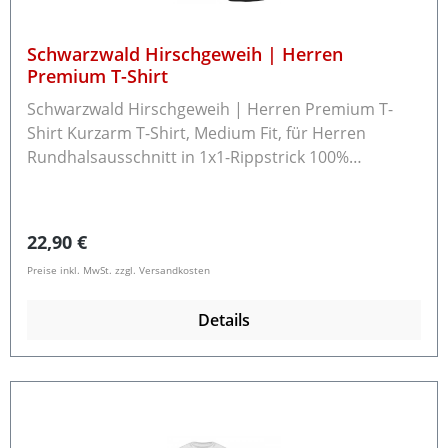
Schwarzwald Hirschgeweih | Herren
Premium T-Shirt
Schwarzwald Hirschgeweih | Herren Premium T-
Shirt Kurzarm T-Shirt, Medium Fit, für Herren
Rundhalsausschnitt in 1x1-Rippstrick 100%
ringgesponnene Baumwolle (Sport Grey: 85%
Baumwolle, 15% Viskose; Ash 99% Baumwolle, 1%
Viskose) Grammatur: 185 g/m² Rückgabe /
Regulärer Preis:
22,90 €
Umtausch Die Ware können Sie innerhalb von 14
Preise inkl. MwSt. zzgl. Versandkosten
Tagen an uns zurücksenden.Bitte beachten Sie, dass
bereits gewaschene Textilien nicht zurücknehmen
Details
können.Schreiben Sie uns bitte vor der
Rücksendung eine E-Mail an info@schwarzwald-
laden.de mit dem Rücksendegrund und ob Sie einen
Umtausch oder eine Rückzahlung möchten.