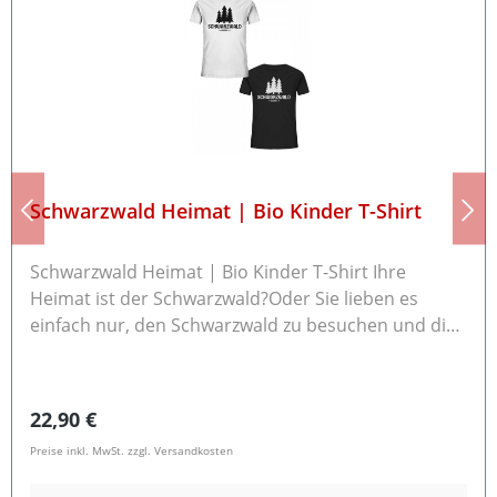
Schwarzwald Heimat | Bio Kinder T-Shirt
Schwarzwald Heimat | Bio Kinder T-Shirt Ihre
Heimat ist der Schwarzwald?Oder Sie lieben es
einfach nur, den Schwarzwald zu besuchen und die
frische Waldluft zu schnuppern?Dann ist dieses T-
Shirt genau das Richtige! Jedes Shirt wird nach dem
Kauf frisch für Dich bedruckt! Unisex Kinder T-Shirt
Regulärer Preis:
22,90 €
mit Rundhalsausschnitt 100 % ringgesponnene
Preise inkl. MwSt. zzgl. Versandkosten
gekämmte Bio-Baumwolle Grammatur: 155 g/m²
Normale Passform Rückgabe / Umtausch Die Ware