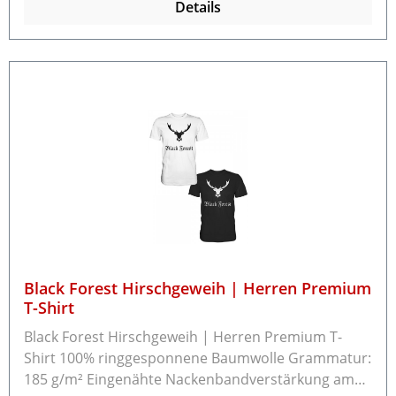
Details
können Sie innerhalb von 14 Tagen an uns
zurücksenden.Bitte beachten Sie, dass bereits
gewaschene Textilien nicht zurücknehmen
können.Schreiben Sie uns bitte vor der
Rücksendung eine E-Mail an info@schwarzwald-
laden.de mit dem Rücksendegrund und ob Sie einen
Umtausch oder eine Rückzahlung möchten.
Black Forest Hirschgeweih | Herren Premium
T-Shirt
Black Forest Hirschgeweih | Herren Premium T-
Shirt 100% ringgesponnene Baumwolle Grammatur:
185 g/m² Eingenähte Nackenbandverstärkung am