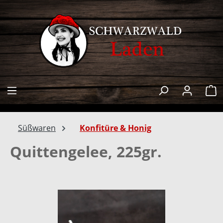
alt springen
W
Süßwaren
Konfitüre & Honig
Quittengelee, 225gr.
Bildergalerie überspringen