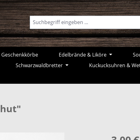
Geschenkkörbe
Edelbrände & Liköre
Sou
Schwarzwaldbretter
Kuckucksuhren & We
nhut"
3,00 €