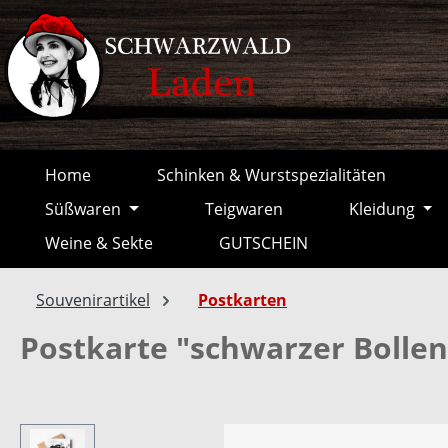
springen
Zur Hauptnavigation springen
Home
Schinken & Wurstspezialitäten
Süßwaren
Teigwaren
Kleidung
Weine & Sekte
GUTSCHEIN
Souvenirartikel
Postkarten
Postkarte "schwarzer Bolle
Bildergalerie überspringen