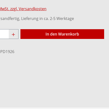
 MwSt. zzgl. Versandkosten
sandfertig, Lieferung in ca. 2-5 Werktage
Anzahl: Gib den gewünschten Wert ein o
In den Warenkorb
:
PD1926