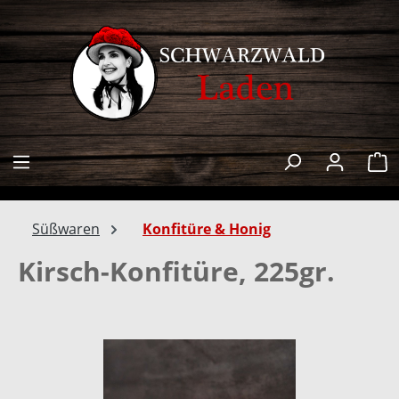
alt springen
W
Süßwaren
Konfitüre & Honig
Kirsch-Konfitüre, 225gr.
Bildergalerie überspringen