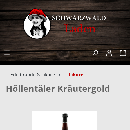
alt springen
W
Edelbrände & Liköre
Liköre
Höllentäler Kräutergold
Bildergalerie überspringen