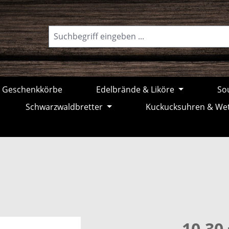
Geschenkkörbe
Edelbrände & Liköre
Sou
Schwarzwaldbretter
Kuckucksuhren & We
10,30 