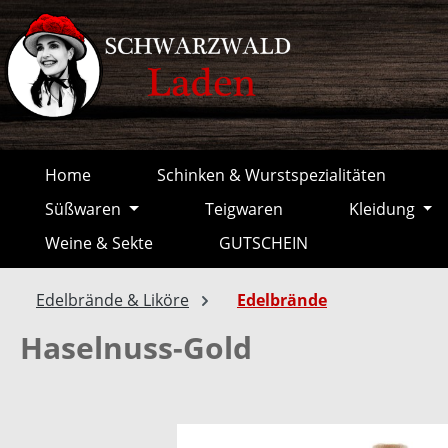
springen
Zur Hauptnavigation springen
Home
Schinken & Wurstspezialitäten
Süßwaren
Teigwaren
Kleidung
Weine & Sekte
GUTSCHEIN
Edelbrände & Liköre
Edelbrände
Haselnuss-Gold
Bildergalerie überspringen