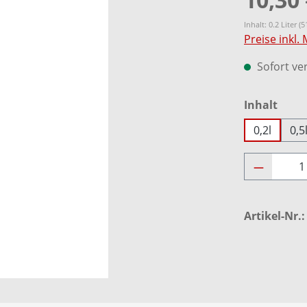
Inhalt:
0.2 Liter
(5
Preise inkl.
Sofort ver
ausw
Inhalt
0,2l
0,5
Produkt 
Artikel-Nr.