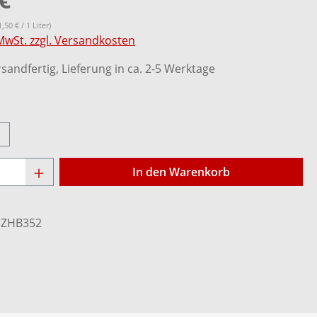
1,50 € / 1 Liter)
 MwSt. zzgl. Versandkosten
sandfertig, Lieferung in ca. 2-5 Werktage
ählen
l
Anzahl: Gib den gewünschten Wert ein o
In den Warenkorb
:
ZHB352