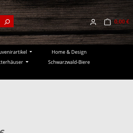
W
0,00 €
venirartikel
Home & Design
tterhäuser
Schwarzwald-Biere
€