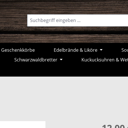
Geschenkkörbe
Edelbrände & Liköre
Sou
Schwarzwaldbretter
Kuckucksuhren & We
12,00 