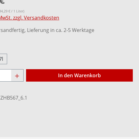
34,29 € / 1 Liter)
 MwSt. zzgl. Versandkosten
sandfertig, Lieferung in ca. 2-5 Werktage
ählen
7l
Anzahl: Gib den gewünschten Wert ein o
In den Warenkorb
:
ZHB567_6.1