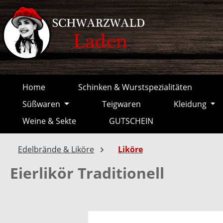
springen
Zur Hauptnavigation springen
Home
Schinken & Wurstspezialitäten
Süßwaren
Teigwaren
Kleidung
Weine & Sekte
GUTSCHEIN
Edelbrände & Liköre
Liköre
Eierlikör Traditionell
Bildergalerie überspringen