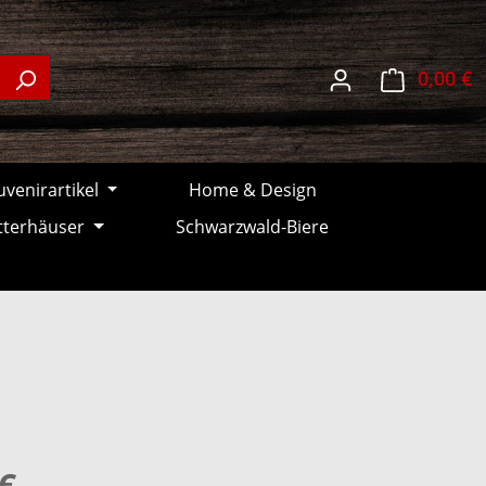
W
0,00 €
venirartikel
Home & Design
tterhäuser
Schwarzwald-Biere
€