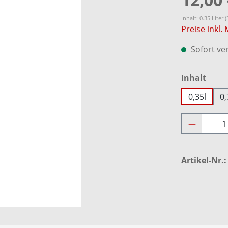
Inhalt:
0.35 Liter
(
Preise inkl.
Sofort ver
ausw
Inhalt
0,35l
0,
Produkt 
Artikel-Nr.