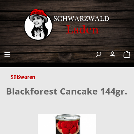
alt springen
W
Süßwaren
Blackforest Cancake 144gr.
Bildergalerie überspringen