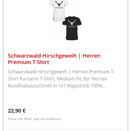
Umtausch oder eine Rückzahlung möchten.
Schwarzwald Hirschgeweih | Herren
Premium T-Shirt
Schwarzwald Hirschgeweih | Herren Premium T-
Shirt Kurzarm T-Shirt, Medium Fit, für Herren
Rundhalsausschnitt in 1x1-Rippstrick 100%
ringgesponnene Baumwolle (Sport Grey: 85%
Baumwolle, 15% Viskose; Ash 99% Baumwolle, 1%
Viskose) Grammatur: 185 g/m² Rückgabe /
Regulärer Preis:
22,90 €
Umtausch Die Ware können Sie innerhalb von 14
Preise inkl. MwSt. zzgl. Versandkosten
Tagen an uns zurücksenden.Bitte beachten Sie, dass
bereits gewaschene Textilien nicht zurücknehmen