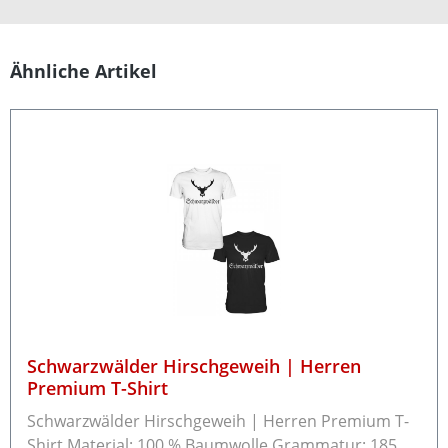
Produktgalerie überspringen
Ähnliche Artikel
Schwarzwälder Hirschgeweih | Herren
Premium T-Shirt
Schwarzwälder Hirschgeweih | Herren Premium T-
Shirt Material: 100 % Baumwolle Grammatur: 185