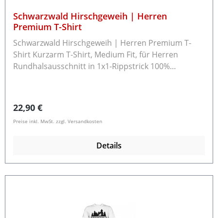
Schwarzwald Hirschgeweih | Herren
Premium T-Shirt
Schwarzwald Hirschgeweih | Herren Premium T-
Shirt Kurzarm T-Shirt, Medium Fit, für Herren
Rundhalsausschnitt in 1x1-Rippstrick 100%
ringgesponnene Baumwolle (Sport Grey: 85%
Baumwolle, 15% Viskose; Ash 99% Baumwolle, 1%
Viskose) Grammatur: 185 g/m² Rückgabe /
Regulärer Preis:
22,90 €
Umtausch Die Ware können Sie innerhalb von 14
Preise inkl. MwSt. zzgl. Versandkosten
Tagen an uns zurücksenden.Bitte beachten Sie, dass
bereits gewaschene Textilien nicht zurücknehmen
Details
können.Schreiben Sie uns bitte vor der
Rücksendung eine E-Mail an info@schwarzwald-
laden.de mit dem Rücksendegrund und ob Sie einen
Umtausch oder eine Rückzahlung möchten.