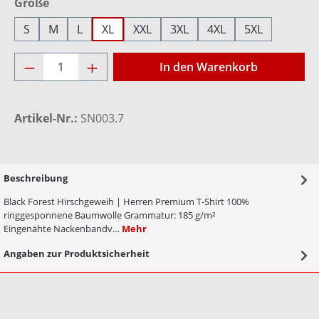
auswählen
Größe
S
M
L
XL
XXL
3XL
4XL
5XL
Produkt Anzahl: Gib den gewünschten Wer
In den Warenkorb
Artikel-Nr.:
SN003.7
Beschreibung
Black Forest Hirschgeweih | Herren Premium T-Shirt 100%
ringgesponnene Baumwolle Grammatur: 185 g/m²
Eingenähte Nackenbandv…
Mehr
Angaben zur Produktsicherheit