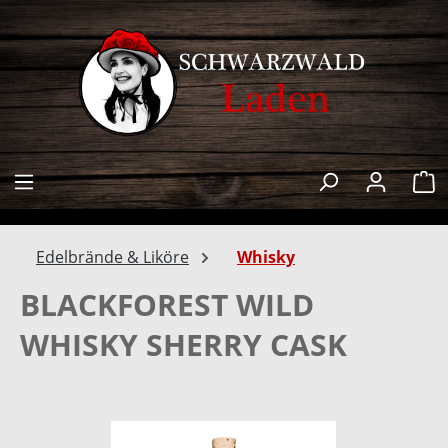
alt springen
W
Edelbrände & Liköre
Whisky
BLACKFOREST WILD
WHISKY SHERRY CASK
Bildergalerie überspringen