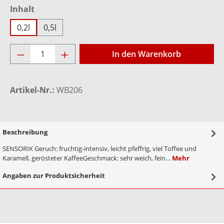
auswählen
Inhalt
0,2l
0,5l
Produkt Anzahl: Gib den gewünschten Wer
In den Warenkorb
Artikel-Nr.:
WB206
Beschreibung
SENSORIK Geruch: fruchtig-intensiv, leicht pfeffrig, viel Toffee und
Karamell, gerösteter KaffeeGeschmack: sehr weich, fein…
Mehr
Angaben zur Produktsicherheit