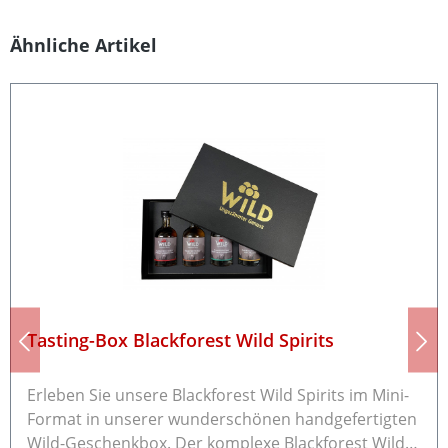
Produktgalerie überspringen
Ähnliche Artikel
Tasting-Box Blackforest Wild Spirits
Erleben Sie unsere Blackforest Wild Spirits im Mini-
Format in unserer wunderschönen handgefertigten
Wild-Geschenkbox. Der komplexe Blackforest Wild